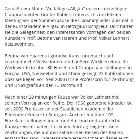
Gemäß dem Motto “Vielfältiges Allgäu” unseres derzeitigen
Clubpräsidenten Günter Kahlert trafen sich zum letzten
Meeting vor der Sommerpause die Lionsmitglieder diesmal in
der Kunstakademie Allgäu in Betzigau/Hochgreut. Dort hatten
sie die Gelegenheit, den interessanten Vorträgen der beiden
Künstlern Prof. Bettina van Haaren und Prof. Volker Lehnert
beizuwohnen.
Bettina van Haarens figurative Kunst untersucht auf
konzeptionelle Weise innere und äußere Wirklichkeiten. Ihr
Werk wurde in über 80 Einzel- und Gruppenausstellungen in
Europa, USA, Neuseeland und China gezeigt, 23 Publikationen
über sie liegen vor. Seit 2000 ist sie Professorin für Zeichnung
und Druckgrafik an der TU Dortmund.
Nach einer 20 minütigen Pause war Volker Lehnert mit
seinem Vortrag an der Reihe. Der 1956 geborene Künstler ist
seit 2000 Professor an der Staatlichen Akademie der
Bildenden Künste in Stuttgart. Auch er hat über 100
Einzelausstellungen im In- und Ausland und zahlreiche
Kunstpreise erhalten. In seinem Vortrag zeigte er viele
Zeichnungen, die auf den zahlreichen Reisen des Paares
entstanden sind. Interessanterweise mischte er dabei auch