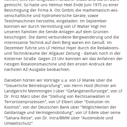
gemischt. So hatte uns Helmut Heel Ende Juni 1975 zu einer
Besichtigung der Firma A. Ott GmbH, die mathematisch-wis-
senschaftliche und hydrometrische Geräte, sowie
Textilmaschinen herstellte, eingeladen. Im September
konnten wir durch Vermittlung von LF Walter Vogl mit
unseren Familien die Sende-Anlagen auf dem Grünten
besichtigen. Die damit verbundene Bergwanderung und die
interessante Technik auf dem Berg waren ein Genuß. Im
Dezember führte uns LF Helmut Hojer durch die Redaktions-
und Technikräume der Allgäuer Zeitung - damals noch in der
Kotterner Straße. Gegen 23 Uhr konnten wir das Anfahren der
riesigen Rotationsmaschine und den ersten Andruck der
nächsten AZ-Ausgabe beobachten.
Daneben hörten wir Vorträge u.a. von LF Manke über die
"Steuerliche Betriebsprüfung", von Herrn Hüttl (Richter am
Landgericht Memmingen ) über "Gefangenenfürsorge", von LF
Dr. Fritz März über die "Stellung von Rechtsanwälten in
Terroristenprozessen", von LF Elbert über "Evolution im
Kosmos", von der Deutschen Bank über "Möglichkeiten der
Geldanlage und Vermögensbildung", von LF Edele über seine
"Sahara-Reise", von Dr. Intra/BMW über "Automobile und
Umweltschutz".