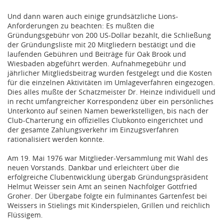
Und dann waren auch einige grundsätzliche Lions-
Anforderungen zu beachten: Es mußten die
Gründungsgebühr von 200 US-Dollar bezahlt, die Schließung
der Gründungsliste mit 20 Mitgliedern bestätigt und die
laufenden Gebühren und Beiträge für Oak Brook und
Wiesbaden abgeführt werden. Aufnahmegebühr und
jährlicher Mitgliedsbeitrag wurden festgelegt und die Kosten
für die einzelnen Aktivitäten im Umlageverfahren eingezogen.
Dies alles mußte der Schatzmeister Dr. Heinze individuell und
in recht umfangreicher Korrespondenz über ein persönliches
Unterkonto auf seinen Namen bewerkstelligen, bis nach der
Club-Charterung ein offizielles Clubkonto eingerichtet und
der gesamte Zahlungsverkehr im Einzugsverfahren
rationalisiert werden konnte.
Am 19. Mai 1976 war Mitglieder-Versammlung mit Wahl des
neuen Vorstands. Dankbar und erleichtert über die
erfolgreiche Clubentwicklung übergab Gründungspräsident
Helmut Weisser sein Amt an seinen Nachfolger Gottfried
Groher. Der Übergabe folgte ein fulminantes Gartenfest bei
Weissers in Stielings mit Kinderspielen, Grillen und reichlich
Flüssigem.