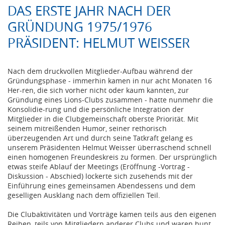
DAS ERSTE JAHR NACH DER
GRÜNDUNG 1975/1976
PRÄSIDENT: HELMUT WEISSER
Nach dem druckvollen Mitglieder-Aufbau während der
Gründungsphase - immerhin kamen in nur acht Monaten 16
Her-ren, die sich vorher nicht oder kaum kannten, zur
Gründung eines Lions-Clubs zusammen - hatte nunmehr die
Konsolidie-rung und die persönliche Integration der
Mitglieder in die Clubgemeinschaft oberste Priorität. Mit
seinem mitreißenden Humor, seiner rethorisch
überzeugenden Art und durch seine Tatkraft gelang es
unserem Präsidenten Helmut Weisser überraschend schnell
einen homogenen Freundeskreis zu formen. Der ursprünglich
etwas steife Ablauf der Meetings (Eröffnung -Vortrag -
Diskussion - Abschied) lockerte sich zusehends mit der
Einführung eines gemeinsamen Abendessens und dem
geselligen Ausklang nach dem offiziellen Teil.
Die Clubaktivitäten und Vorträge kamen teils aus den eigenen
Reihen, teils von Mitgliedern anderer Clubs und waren bunt