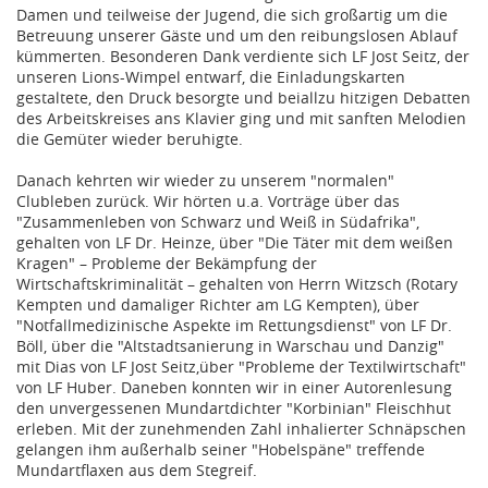
Damen und teilweise der Jugend, die sich großartig um die
Betreuung unserer Gäste und um den reibungslosen Ablauf
kümmerten. Besonderen Dank verdiente sich LF Jost Seitz, der
unseren Lions-Wimpel entwarf, die Einladungskarten
gestaltete, den Druck besorgte und beiallzu hitzigen Debatten
des Arbeitskreises ans Klavier ging und mit sanften Melodien
die Gemüter wieder beruhigte.
Danach kehrten wir wieder zu unserem "normalen"
Clubleben zurück. Wir hörten u.a. Vorträge über das
"Zusammenleben von Schwarz und Weiß in Südafrika",
gehalten von LF Dr. Heinze, über "Die Täter mit dem weißen
Kragen" – Probleme der Bekämpfung der
Wirtschaftskriminalität – gehalten von Herrn Witzsch (Rotary
Kempten und damaliger Richter am LG Kempten), über
"Notfallmedizinische Aspekte im Rettungsdienst" von LF Dr.
Böll, über die "Altstadtsanierung in Warschau und Danzig"
mit Dias von LF Jost Seitz,über "Probleme der Textilwirtschaft"
von LF Huber. Daneben konnten wir in einer Autorenlesung
den unvergessenen Mundartdichter "Korbinian" Fleischhut
erleben. Mit der zunehmenden Zahl inhalierter Schnäpschen
gelangen ihm außerhalb seiner "Hobelspäne" treffende
Mundartflaxen aus dem Stegreif.