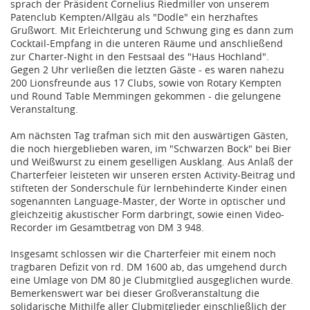
sprach der Präsident Cornelius Riedmiller von unserem
Patenclub Kempten/Allgäu als "Dodle" ein herzhaftes
Grußwort. Mit Erleichterung und Schwung ging es dann zum
Cocktail-Empfang in die unteren Räume und anschließend
zur Charter-Night in den Festsaal des "Haus Hochland".
Gegen 2 Uhr verließen die letzten Gäste - es waren nahezu
200 Lionsfreunde aus 17 Clubs, sowie von Rotary Kempten
und Round Table Memmingen gekommen - die gelungene
Veranstaltung.
​​​​​​​Am nächsten Tag trafman sich mit den auswärtigen Gästen,
die noch hiergeblieben waren, im "Schwarzen Bock" bei Bier
und Weißwurst zu einem geselligen Ausklang. Aus Anlaß der
Charterfeier leisteten wir unseren ersten Activity-Beitrag und
stifteten der Sonderschule für lernbehinderte Kinder einen
sogenannten Language-Master, der Worte in optischer und
gleichzeitig akustischer Form darbringt, sowie einen Video-
Recorder im Gesamtbetrag von DM 3 948.
Insgesamt schlossen wir die Charterfeier mit einem noch
tragbaren Defizit von rd. DM 1600 ab, das umgehend durch
eine Umlage von DM 80 je Clubmitglied ausgeglichen wurde.
Bemerkenswert war bei dieser Großveranstaltung die
solidarische Mithilfe aller Clubmitglieder einschließlich der