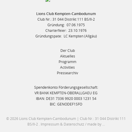
Lions Club Kempten-Cambodunum
Club Nr.: 31 044 Distrikt 111 BS/II-2
Gründung: 07.06.1975
Charterfeier: 23.10.1976
Gründungspate: LC Kempten (Allgäu)
Der Club
Aktuelles
Programm
Activities
Pressearchiv
Spendenkonto Förderungsgesellschaft:
VR BANK KEMPTEN-OBERALLGAEU EG
IBAN: DE31 7336 9920 0003 1231 54
BIC: GENODEF1SFO
© 2026 Lions Club Kempten-Cambodunum | Club Nr.: 31 044 Distrikt 111
BS/II-2 .
Impressum
&
Datenschutz
/
made by ...