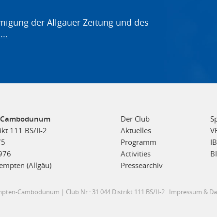
migung der Allgäuer Zeitung und des
..
n-Cambodunum
Der Club
S
ikt 111 BS/II-2
Aktuelles
V
75
Programm
I
1976
Activities
B
empten (Allgäu)
Pressearchiv
pten-Cambodunum | Club Nr.: 31 044 Distrikt 111 BS/II-2 .
Impressum
&
Da