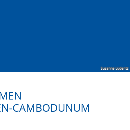
Susanne Lüderitz
MMEN
TEN-CAMBODUNUM