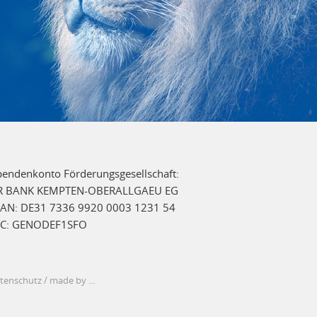
pendenkonto Förderungsgesellschaft:
R BANK KEMPTEN-OBERALLGAEU EG
BAN: DE31 7336 9920 0003 1231 54
IC: GENODEF1SFO
tenschutz
/
made by ...