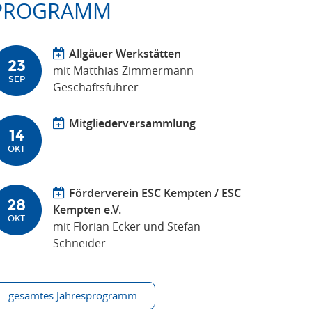
PROGRAMM
Allgäuer Werkstätten
23
mit Matthias Zimmermann
SEP
Geschäftsführer
Mitgliederversammlung
14
OKT
Förderverein ESC Kempten / ESC
28
Kempten e.V.
OKT
mit Florian Ecker und Stefan
Schneider
gesamtes Jahresprogramm