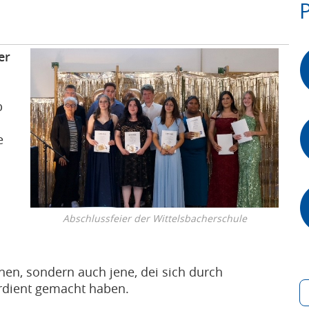
er
b
e
Abschlussfeier der Wittelsbacherschule
nen, sondern auch jene, dei sich durch
rdient gemacht haben.